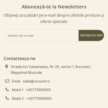
Abonează-te la Newsletters
Obțineți actualizări pe e-mail despre ultimile produse și
oferte speciale.
ABONEAZA-MA!
Contacteaza-ne
Strada Ion Campineanu, Nr. 26, sector 1, Bucuresti,
Magazinul Muzicale
Email:
sales@xsound.ro
Mobil 1:
+40773993993
Mobil 2:
+40773993993