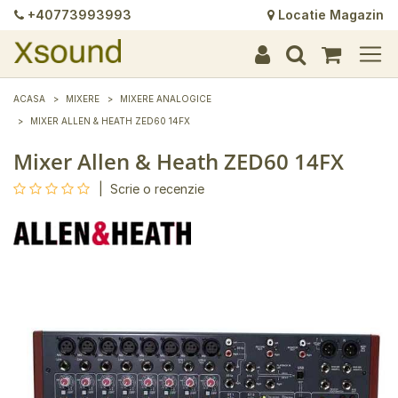
+40773993993
Locatie Magazin
+
+
+
+
+
+
+
+
+
+
+
+
+
+
ACASA
MIXERE
MIXERE ANALOGICE
MIXER ALLEN & HEATH ZED60 14FX
Mixer Allen & Heath ZED60 14FX
|
Scrie o recenzie