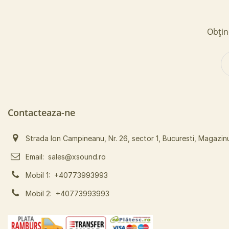
Obține
Contacteaza-ne
Strada Ion Campineanu, Nr. 26, sector 1, Bucuresti, Magazin
Email:
sales@xsound.ro
Mobil 1:
+40773993993
Mobil 2:
+40773993993