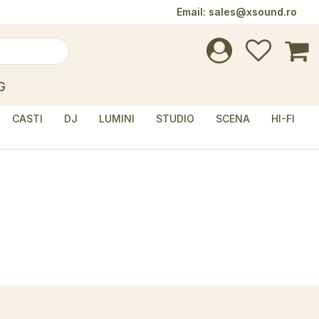
Email:
sales@xsound.ro
G
CASTI
DJ
LUMINI
STUDIO
SCENA
HI-FI