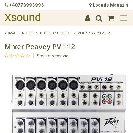
+40773993993
Locatie Magazin
+
+
+
+
+
+
+
+
+
+
+
+
+
+
ACASA
MIXERE
MIXERE ANALOGICE
MIXER PEAVEY PV I 12
Mixer Peavey PV i 12
|
Scrie o recenzie