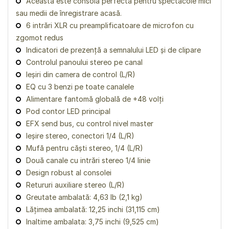
Aceasta este consola perfectă pentru spectacole mici
sau medii de înregistrare acasă.
6 intrări XLR cu preamplificatoare de microfon cu
zgomot redus
Indicatori de prezență a semnalului LED și de clipare
Controlul panoului stereo pe canal
Ieșiri din camera de control (L/R)
EQ cu 3 benzi pe toate canalele
Alimentare fantomă globală de +48 volți
Pod contor LED principal
EFX send bus, cu control nivel master
Ieșire stereo, conectori 1/4 (L/R)
Mufă pentru căști stereo, 1/4 (L/R)
Două canale cu intrări stereo 1/4 linie
Design robust al consolei
Retururi auxiliare stereo (L/R)
Greutate ambalată: 4,63 lb (2,1 kg)
Lățimea ambalată: 12,25 inchi (31,115 cm)
Inaltime ambalata: 3,75 inchi (9,525 cm)