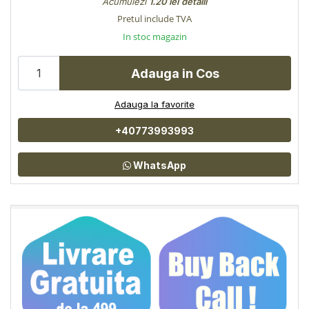
Acumulezi
1.20 lei
detalii
Pretul include TVA
In stoc magazin
Adauga in Cos
Adauga la favorite
+40773993993
WhatsApp