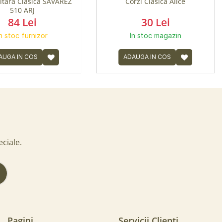
itara Clasica SAVAREZ
Corzi Clasica Alice
510 ARJ
84 Lei
30 Lei
In stoc furnizor
In stoc magazin
AUGA IN COS
ADAUGA IN COS
eciale.
!
Pagini
Servicii Clienti