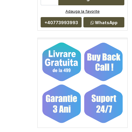
Adauga la favorite
+40773993993
WhatsApp