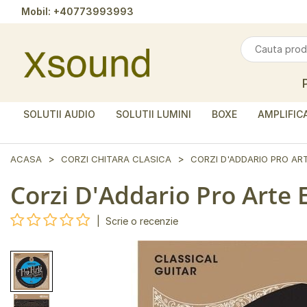
Mobil:
+40773993993
SOLUTII AUDIO
SOLUTII LUMINI
BOXE
AMPLIFIC
ACASA
CORZI CHITARA CLASICA
CORZI D'ADDARIO PRO AR
Corzi D'Addario Pro Arte 
|
Scrie o recenzie