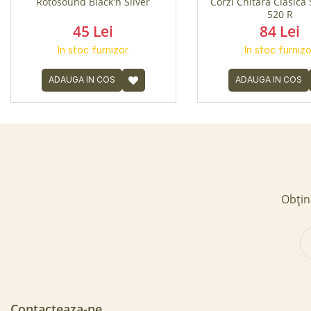
Rotosound Black'n Silver
Corzi Chitara Clasic
520 R
45 Lei
84 Lei
In stoc furnizor
In stoc furnizo
ADAUGA IN COS
ADAUGA IN COS
Obține
Contacteaza-ne