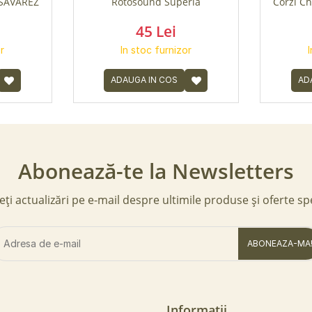
a SAVAREZ
Rotosound Superia
Corzi Ch
45 Lei
r
In stoc furnizor
ADAUGA IN COS
AD
Abonează-te la Newsletters
ți actualizări pe e-mail despre ultimile produse și oferte sp
ABONEAZA-MA
Informatii