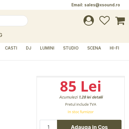
Email:
sales@xsound.ro
G
CASTI
DJ
LUMINI
STUDIO
SCENA
HI-FI
85 Lei
Acumulezi
1.28 lei
detalii
Pretul include TVA
In stoc furnizor
Adauga in Cos