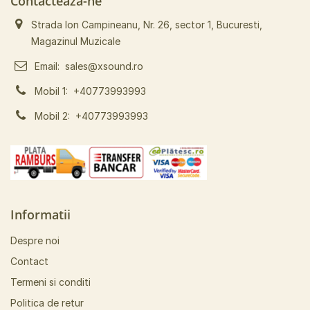
Contacteaza-ne
Strada Ion Campineanu, Nr. 26, sector 1, Bucuresti,
Magazinul Muzicale
Email:
sales@xsound.ro
Mobil 1:
+40773993993
Mobil 2:
+40773993993
Informatii
Despre noi
Contact
Termeni si conditi
Politica de retur