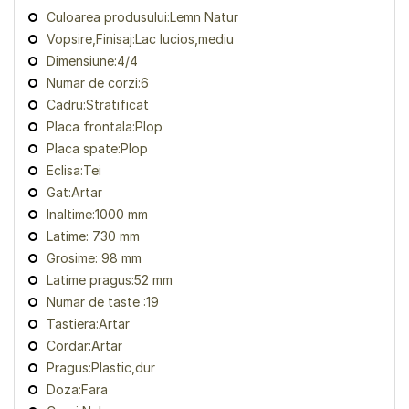
Culoarea produsului:Lemn Natur
Vopsire,Finisaj:Lac lucios,mediu
Dimensiune:4/4
Numar de corzi:6
Cadru:Stratificat
Placa frontala:Plop
Placa spate:Plop
Eclisa:Tei
Gat:Artar
Inaltime:1000 mm
Latime: 730 mm
Grosime: 98 mm
Latime pragus:52 mm
Numar de taste :19
Tastiera:Artar
Cordar:Artar
Pragus:Plastic,dur
Doza:Fara