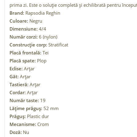
prima zi. Este o soluție completă și echilibrată pentru început,
Brand:
Rapsodia Reghin
Culoare:
Negru
Dimensiune:
4/4
Număr corzi:
6 (nylon)
Construcție corp:
Stratificat
Placă frontală:
Tei
Placă spate:
Plop
Eclise:
Arțar
Gât:
Arțar
Tastieră:
Arțar
Cordar:
Arțar
Număr taste:
19
Lățime prăguș:
52 mm
Prăguș:
Plastic dur
Mecanisme:
Crom
Doză:
Nu