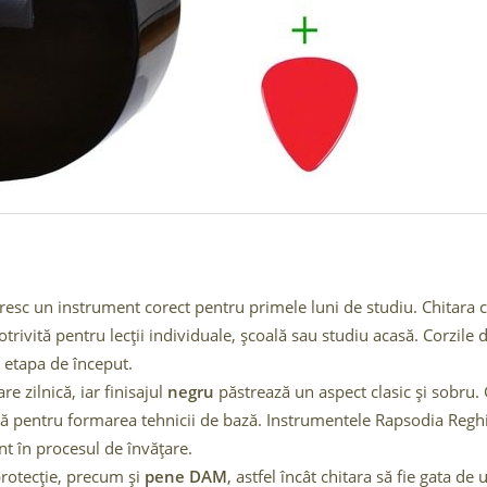
oresc un instrument corect pentru primele luni de studiu. Chitara 
potrivită pentru lecții individuale, școală sau studiu acasă. Corzile
 etapa de început.
re zilnică, iar finisajul
negru
păstrează un aspect clasic și sobru. 
antă pentru formarea tehnicii de bază. Instrumentele Rapsodia Regh
ent în procesul de învățare.
 protecție, precum și
pene DAM
, astfel încât chitara să fie gata de u