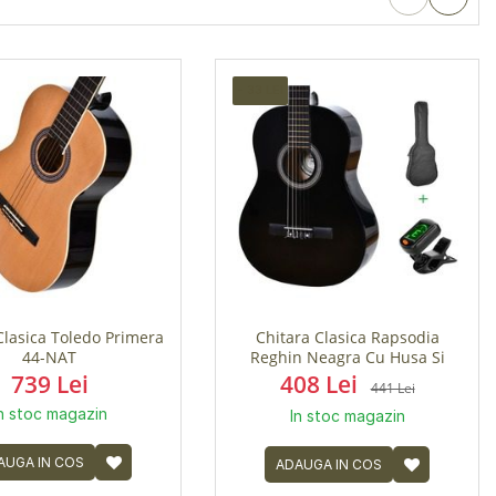
- 33 LEI
Clasica Toledo Primera
Chitara Clasica Rapsodia
44-NAT
Reghin Neagra Cu Husa Si
Tuner
739 Lei
408 Lei
441 Lei
n stoc magazin
In stoc magazin
AUGA IN COS
ADAUGA IN COS