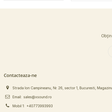
Obține
Contacteaza-ne
Strada Ion Campineanu, Nr. 26, sector 1, Bucuresti, Magazin
Email:
sales@xsound.ro
Mobil 1:
+40773993993