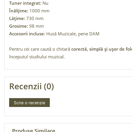
Tuner integrat:
Nu
Înălțime:
1000 mm
Lățime:
730 mm
Grosime:
98 mm
Accesorii incluse:
Husă Muzicale, pene DAM
Pentru cei care caută o chitară
corectă, simplă și ușor de fol
începutul studiului muzical.
Recenzii (0)
Scrie o recenzie
Produse Similare