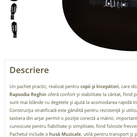
Descriere
Un pachet practic, realizat pentru
copii și începători
, care d
Rapsodia Reghin
oferă confort și stabilitate la cântat, fiind 
sunt mai blânde cu degetele și ajută la acomodarea rapidă în
Construcția stratificată este gândită pentru rezistență și utiliza
tastiera din arțar permit o poziție corectă a mâinii, import
cunoscute pentru fiabilitate și simplitate, fiind folosite frecv
Pachetul include o
husă Muzicale
, utilă pentru transport și