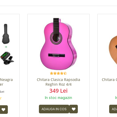
 Neagra
Chitara Clasica Rapsodia
Chitara 
er
Reghin Roz 4/4
349 Lei
Lei
In stoc magazin
I
r
ADAUGA IN COS
AD