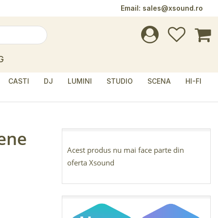
Email:
sales@xsound.ro
G
CASTI
DJ
LUMINI
STUDIO
SCENA
HI-FI
Pene
Acest produs nu mai face parte din
oferta Xsound