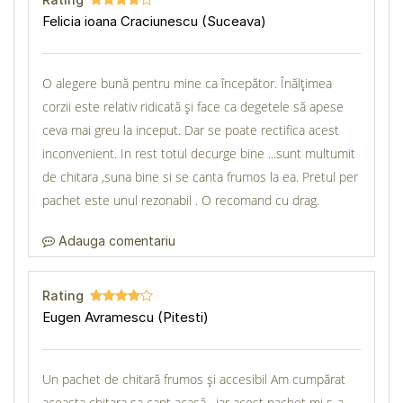
Felicia ioana Craciunescu (Suceava)
O alegere bună pentru mine ca începător. Înălțimea
corzii este relativ ridicată și face ca degetele să apese
ceva mai greu la inceput. Dar se poate rectifica acest
inconvenient. In rest totul decurge bine ...sunt multumit
de chitara ,suna bine si se canta frumos la ea. Pretul per
pachet este unul rezonabil . O recomand cu drag.
Adauga comentariu
Rating
Eugen Avramescu (Pitesti)
Un pachet de chitară frumos și accesibil Am cumpărat
aceasta chitara sa cant acasă , iar acest pachet mi s-a