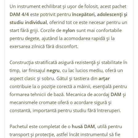
Un instrument echilibrat și ușor de folosit, acest pachet
DAM 4/4
este potrivit pentru
începători, adolescenți și
studiu individual
, oferind tot ce este necesar pentru un
start fără griji. Corzile de
nylon
sunt mai confortabile
pentru degete, ajutând la acomodarea rapidă și la
exersarea zilnică fără disconfort.
Construcția stratificată asigură rezistență și stabilitate în
timp, iar finisajul
negru
, cu lac lucios mediu, oferă un
aspect clasic și sobru. Gâtul și tastiera din
arțar
contribuie la o poziție corectă a mâinii, esențială pentru
formarea tehnicii de bază. Mecanica de acordaj
DAM
și
mecanismele cromate oferă o acordare sigură și
constantă, importantă pentru studiu fără întreruperi.
Pachetul este completat de o
husă DAM
, utilă pentru
transport și protecție, astfel încât instrumentul să fie