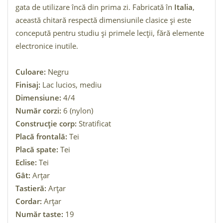
gata de utilizare încă din prima zi. Fabricată în
Italia
,
această chitară respectă dimensiunile clasice și este
concepută pentru studiu și primele lecții, fără elemente
electronice inutile.
Culoare:
Negru
Finisaj:
Lac lucios, mediu
Dimensiune:
4/4
Număr corzi:
6 (nylon)
Construcție corp:
Stratificat
Placă frontală:
Tei
Placă spate:
Tei
Eclise:
Tei
Gât:
Arțar
Tastieră:
Arțar
Cordar:
Arțar
Număr taste:
19