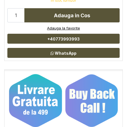
In stoc furnizor
Adauga in Cos
Adauga la favorite
+40773993993
WhatsApp