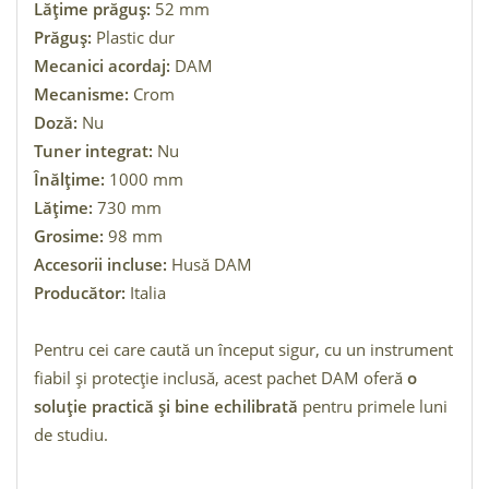
Lățime prăguș:
52 mm
Prăguș:
Plastic dur
Mecanici acordaj:
DAM
Mecanisme:
Crom
Doză:
Nu
Tuner integrat:
Nu
Înălțime:
1000 mm
Lățime:
730 mm
Grosime:
98 mm
Accesorii incluse:
Husă DAM
Producător:
Italia
Pentru cei care caută un început sigur, cu un instrument
fiabil și protecție inclusă, acest pachet DAM oferă
o
soluție practică și bine echilibrată
pentru primele luni
de studiu.