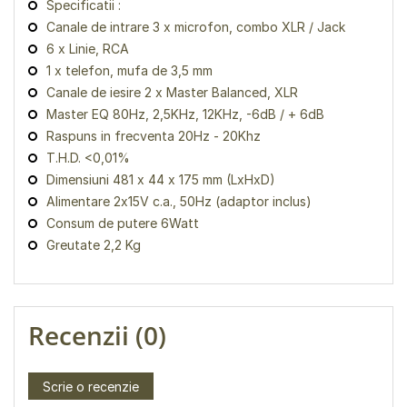
Specificatii :
Canale de intrare 3 x microfon, combo XLR / Jack
6 x Linie, RCA
1 x telefon, mufa de 3,5 mm
Canale de iesire 2 x Master Balanced, XLR
Master EQ 80Hz, 2,5KHz, 12KHz, -6dB / + 6dB
Raspuns in frecventa 20Hz - 20Khz
T.H.D. <0,01%
Dimensiuni 481 x 44 x 175 mm (LxHxD)
Alimentare 2x15V c.a., 50Hz (adaptor inclus)
Consum de putere 6Watt
Greutate 2,2 Kg
Recenzii (0)
Scrie o recenzie