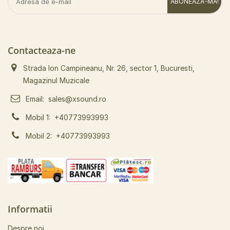
ABONEAZA-MA!
Contacteaza-ne
Strada Ion Campineanu, Nr. 26, sector 1, Bucuresti,
Magazinul Muzicale
Email:
sales@xsound.ro
Mobil 1:
+40773993993
Mobil 2:
+40773993993
Informatii
Despre noi