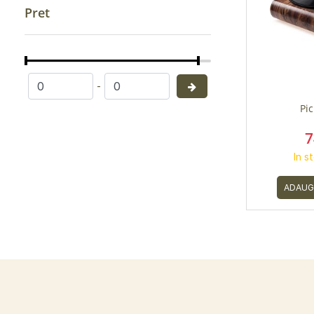
Pret
-
Pic
7
In s
ADAUG