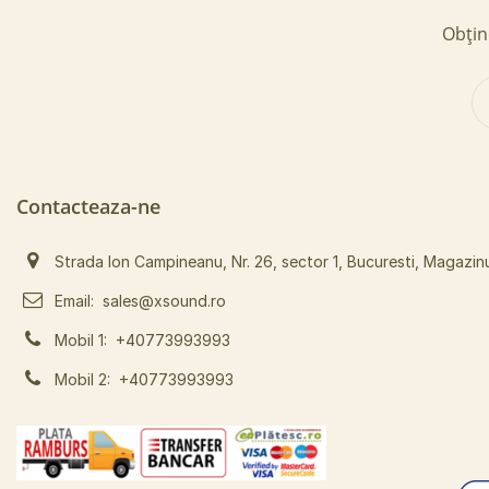
Obține
Contacteaza-ne
Strada Ion Campineanu, Nr. 26, sector 1, Bucuresti, Magazin
Email:
sales@xsound.ro
Mobil 1:
+40773993993
Mobil 2:
+40773993993