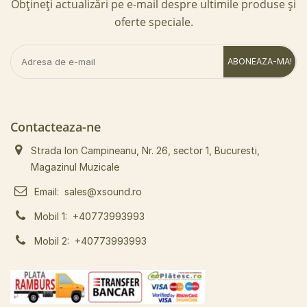
Obțineți actualizări pe e-mail despre ultimile produse și
oferte speciale.
ABONEAZA-MA!
Contacteaza-ne
Strada Ion Campineanu, Nr. 26, sector 1, Bucuresti,
Magazinul Muzicale
Email:
sales@xsound.ro
Mobil 1:
+40773993993
Mobil 2:
+40773993993