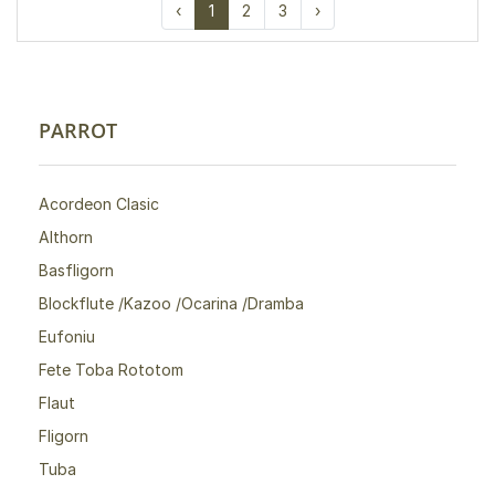
‹
1
2
3
›
PARROT
Acordeon Clasic
Althorn
Basfligorn
Blockflute /Kazoo /Ocarina /Dramba
Eufoniu
Fete Toba Rototom
Flaut
Fligorn
Tuba