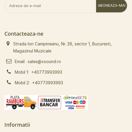
ABONEAZA-MA!
Contacteaza-ne
Strada Ion Campineanu, Nr. 26, sector 1, Bucuresti,
Magazinul Muzicale
Email:
sales@xsound.ro
Mobil 1:
+40773993993
Mobil 2:
+40773993993
Informatii