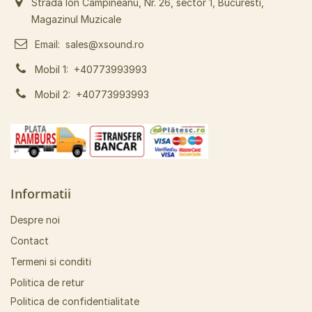
Strada Ion Campineanu, Nr. 26, sector 1, Bucuresti,
Magazinul Muzicale
Email:
sales@xsound.ro
Mobil 1:
+40773993993
Mobil 2:
+40773993993
Informatii
Despre noi
Contact
Termeni si conditi
Politica de retur
Politica de confidentialitate