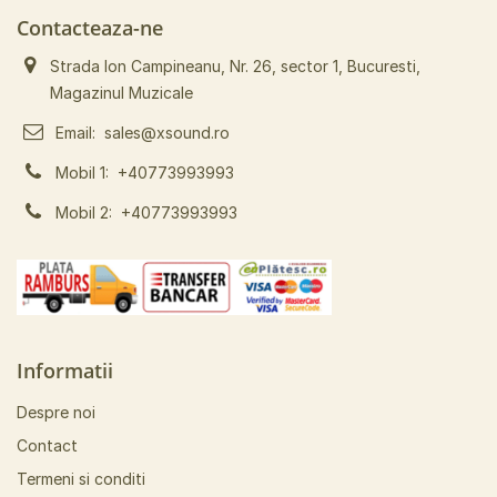
Contacteaza-ne
Strada Ion Campineanu, Nr. 26, sector 1, Bucuresti,
Magazinul Muzicale
Email:
sales@xsound.ro
Mobil 1:
+40773993993
Mobil 2:
+40773993993
Informatii
Despre noi
Contact
Termeni si conditi