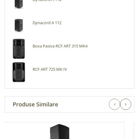
Dynacord A 112
Boxa Pasiva RCF ART 315 MK4
RCF ART 725 MK IV
Produse Similare