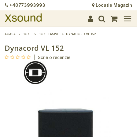
+40773993993
Locatie Magazin
+
+
+
+
+
+
+
+
+
+
+
+
+
+
ACASA
BOXE
BOXE PASIVE
DYNACORD VL 152
Dynacord VL 152
|
Scrie o recenzie