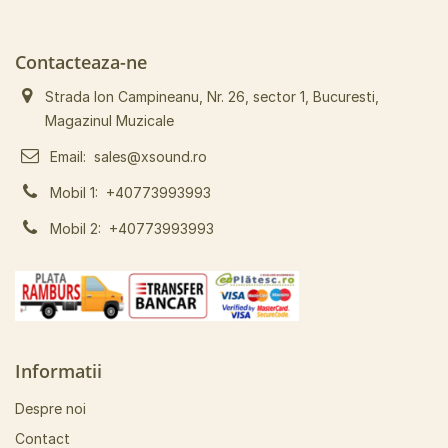
Contacteaza-ne
Strada Ion Campineanu, Nr. 26, sector 1, Bucuresti,
Magazinul Muzicale
Email:
sales@xsound.ro
Mobil 1:
+40773993993
Mobil 2:
+40773993993
Informatii
Despre noi
Contact